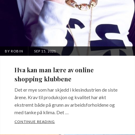
TE TILBUDENE PÅ KLÆR
POSTED
BY
ROBIN
SEP 15, 2021
ON
Hva kan man lære av online
shopping klubbene
Det er mye som har skjedd i klesindustrien de siste
årene. Krav til produksjon og kvalitet har økt
ekstremt både på grunn av arbeidsforholdene og
med tanke på klima. Det …
HVA KAN MAN LÆRE AV ONLINE SHOPP
CONTINUE READING