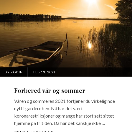
POSTED
BY
ROBIN
FEB 13, 2021
ON
Forbered vår og sommer
Våren og sommeren 2021 fortjener du virkelig noe
nytt i garderoben. Nå har det vært
koronarestriksjoner og mange har stort sett sittet
hjemme på fritiden. Da har det kanskje ikke …
FORBERED VÅR OG SOMMER