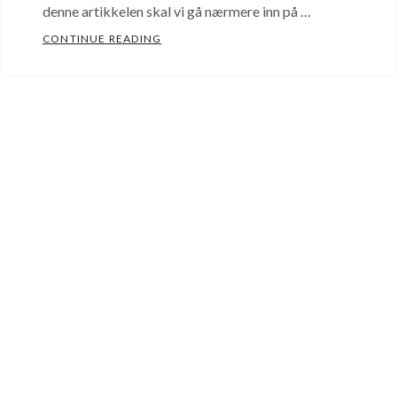
denne artikkelen skal vi gå nærmere inn på …
HVORDAN FÅ KLÆRNE TIL Å SITTE BEDRE
CONTINUE READING