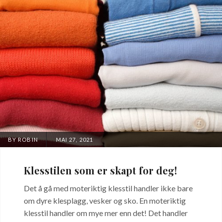
POSTED
BY
ROBIN
MAI 27, 2021
ON
Klesstilen som er skapt for deg!
Det å gå med moteriktig klesstil handler ikke bare
om dyre klesplagg, vesker og sko. En moteriktig
klesstil handler om mye mer enn det! Det handler