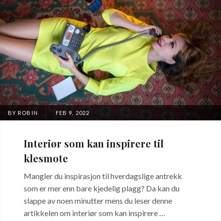
POSTED
BY
ROBIN
FEB 9, 2022
ON
Interiør som kan inspirere til
klesmote
Mangler du inspirasjon til hverdagslige antrekk
som er mer enn bare kjedelig plagg? Da kan du
slappe av noen minutter mens du leser denne
artikkelen om interiør som kan inspirere …