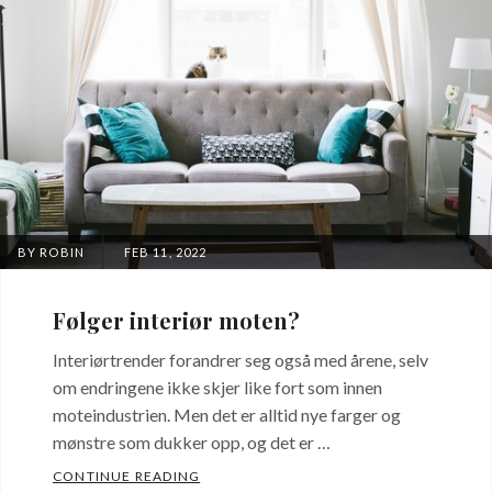
POSTED
BY
ROBIN
FEB 11, 2022
ON
Følger interiør moten?
Interiørtrender forandrer seg også med årene, selv
om endringene ikke skjer like fort som innen
moteindustrien. Men det er alltid nye farger og
mønstre som dukker opp, og det er …
FØLGER INTERIØR MOTEN?
CONTINUE READING