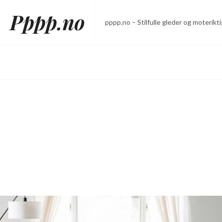
Skip
Pppp.no
to
pppp.no – Stilfulle gleder og moterikti
content