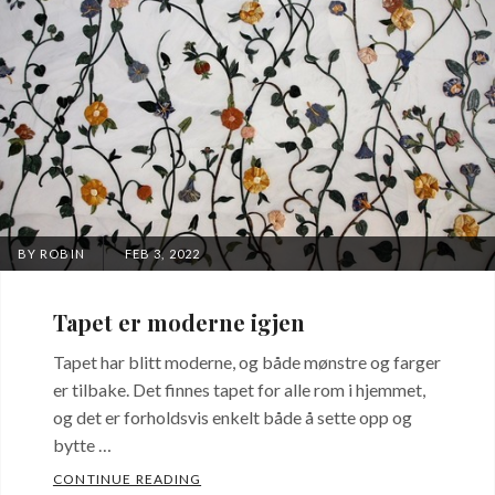
POSTED
BY
ROBIN
FEB 3, 2022
ON
Tapet er moderne igjen
Tapet har blitt moderne, og både mønstre og farger
er tilbake. Det finnes tapet for alle rom i hjemmet,
og det er forholdsvis enkelt både å sette opp og
bytte …
TAPET ER MODERNE IGJEN
CONTINUE READING