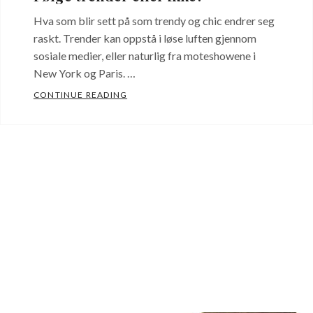
Hva som blir sett på som trendy og chic endrer seg
raskt. Trender kan oppstå i løse luften gjennom
sosiale medier, eller naturlig fra moteshowene i
New York og Paris. …
FØLGE TRENDER ELLER IKKE?
CONTINUE READING
ING KLUBBENE