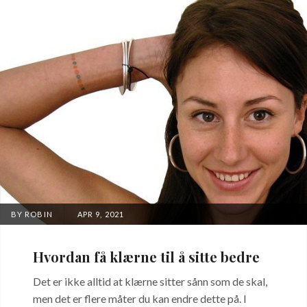
POSTED
BY
ROBIN
APR 9, 2021
ON
Hvordan få klærne til å sitte bedre
Det er ikke alltid at klærne sitter sånn som de skal,
men det er flere måter du kan endre dette på. I