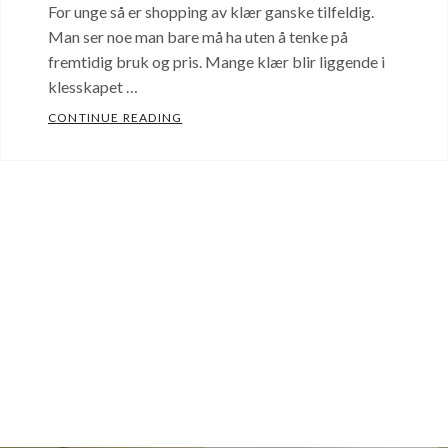
For unge så er shopping av klær ganske tilfeldig.
Man ser noe man bare må ha uten å tenke på
fremtidig bruk og pris. Mange klær blir liggende i
klesskapet …
5 TIPS TIL HVORDAN DU KAN FÅ DE BES
CONTINUE READING