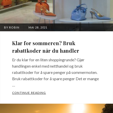
POSTED
BY
ROBIN
MAI 28, 2021
ON
Klar for sommeren? Bruk
rabattkoder når du handler
Er du klar for en liten shoppingrunde? Gjør
handlingen enkel med netthandel og bruk
rabattkoder for å spare penger på sommermoten.
Bruk rabattkoder for å spare penger Det er mange
…
KLAR FOR SOMMEREN? BRUK RABATTKO
CONTINUE READING