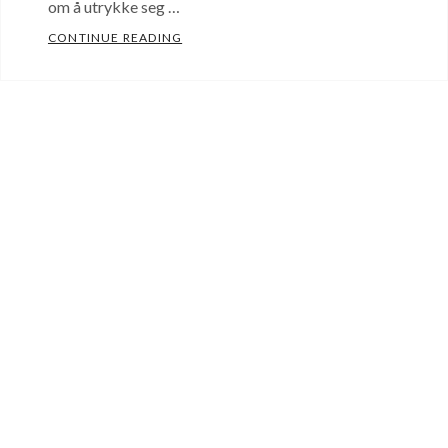
om å utrykke seg …
KLESSTILEN SOM ER SKAPT FOR DEG!
CONTINUE READING
DER NÅR DU HANDLER