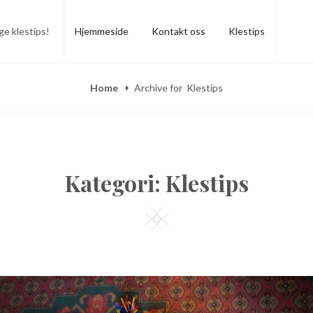
ge klestips!
Hjemmeside
Kontakt oss
Klestips
Home
Archive for
Klestips
Kategori:
Klestips
Square