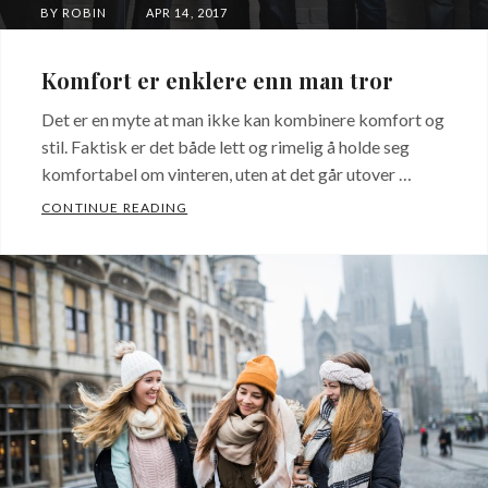
POSTED
BY
ROBIN
APR 14, 2017
ON
Komfort er enklere enn man tror
Det er en myte at man ikke kan kombinere komfort og
stil. Faktisk er det både lett og rimelig å holde seg
komfortabel om vinteren, uten at det går utover …
KOMFORT ER ENKLERE ENN MAN TROR
CONTINUE READING