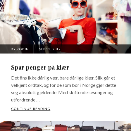
POSTED
BY
ROBIN
SEP 11, 2017
ON
Spar penger på klær
Det fins ikke dårlig vær, bare dårlige klær. Slik går et
velkjent ordtak, og for de som bor i Norge gjør dette
seg absolutt gjeldende. Med skiftende sesonger og
utfordrende …
SPAR PENGER PÅ KLÆR
CONTINUE READING