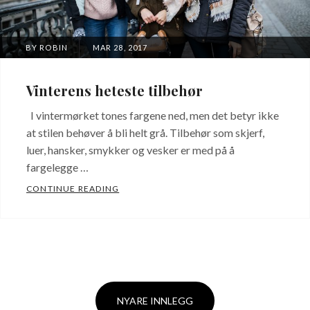
POSTED
BY
ROBIN
MAR 28, 2017
ON
Vinterens heteste tilbehør
I vintermørket tones fargene ned, men det betyr ikke
at stilen behøver å bli helt grå. Tilbehør som skjerf,
luer, hansker, smykker og vesker er med på å
fargelegge …
VINTERENS HETESTE TILBEHØR
CONTINUE READING
Innleggsnavigasjon
NYARE INNLEGG