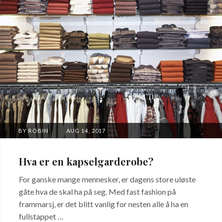
POSTED
BY
ROBIN
AUG 14, 2017
ON
Hva er en kapselgarderobe?
For ganske mange mennesker, er dagens store uløste
gåte hva de skal ha på seg. Med fast fashion på
frammarsj, er det blitt vanlig for nesten alle å ha en
fullstappet …